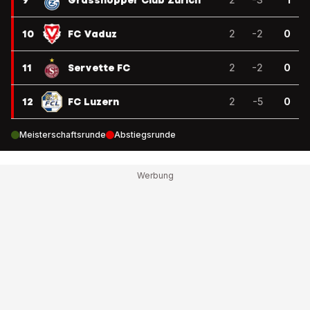
9
Grasshopper Club Zürich
10
FC Vaduz
2
-2
0
11
Servette FC
2
-2
0
12
FC Luzern
2
-5
0
Meisterschaftsrunde
Abstiegsrunde