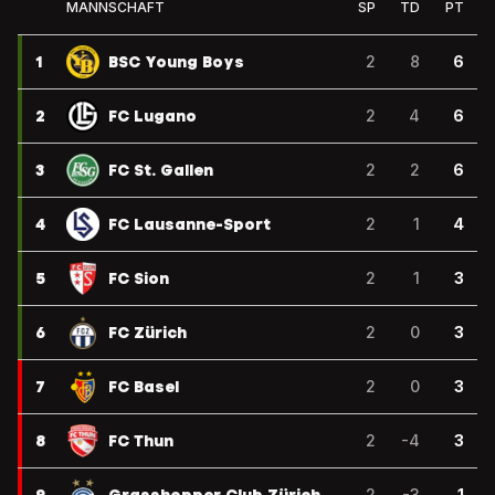
MANNSCHAFT
SP
TD
PT
1
BSC Young Boys
2
8
6
2
FC Lugano
2
4
6
3
FC St. Gallen
2
2
6
4
FC Lausanne-Sport
2
1
4
5
FC Sion
2
1
3
6
FC Zürich
2
0
3
7
FC Basel
2
0
3
8
FC Thun
2
-4
3
2
-3
1