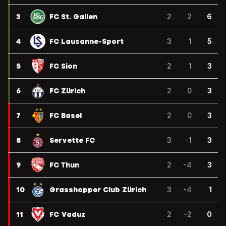
3
FC St. Gallen
2
2
6
4
FC Lausanne-Sport
3
1
5
5
FC Sion
2
1
3
6
FC Zürich
2
0
3
7
FC Basel
2
0
3
8
Servette FC
3
-1
3
9
FC Thun
2
-4
3
10
Grasshopper Club Zürich
3
-4
1
11
FC Vaduz
2
-2
0