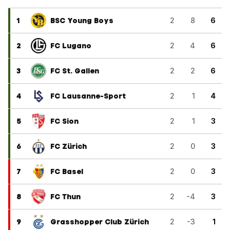
1
BSC Young Boys
2
8
6
2
FC Lugano
2
4
6
3
FC St. Gallen
2
2
6
4
FC Lausanne-Sport
2
1
4
5
FC Sion
2
1
3
6
FC Zürich
2
0
3
7
FC Basel
2
0
3
8
FC Thun
2
-4
3
9
Grasshopper Club Zürich
2
-3
1