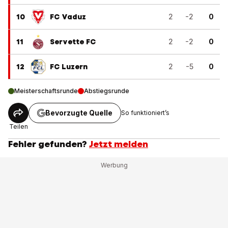
10
FC Vaduz
2
-2
0
11
Servette FC
2
-2
0
12
FC Luzern
2
-5
0
Meisterschaftsrunde
Abstiegsrunde
Bevorzugte Quelle
So funktioniert’s
Teilen
Fehler gefunden?
Jetzt melden