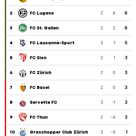
2
FC Lugano
2
4
6
3
FC St. Gallen
2
2
6
4
FC Lausanne-Sport
3
1
5
5
FC Sion
2
1
3
6
FC Zürich
2
0
3
7
FC Basel
2
0
3
8
Servette FC
3
-1
3
9
FC Thun
2
-4
3
10
Grasshopper Club Zürich
3
-4
1