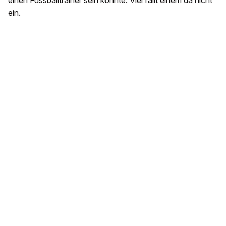
einen Fussballtrainer sein könnte: Viel fällt einem da nicht
ein.