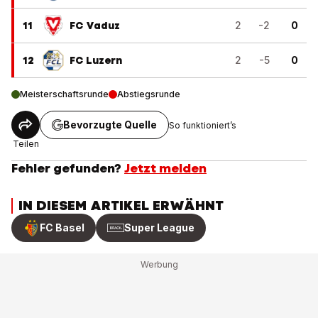
11
FC Vaduz
2
-2
0
12
FC Luzern
2
-5
0
Meisterschaftsrunde
Abstiegsrunde
Bevorzugte Quelle
So funktioniert’s
Teilen
Fehler gefunden?
Jetzt melden
IN DIESEM ARTIKEL ERWÄHNT
FC Basel
Super League