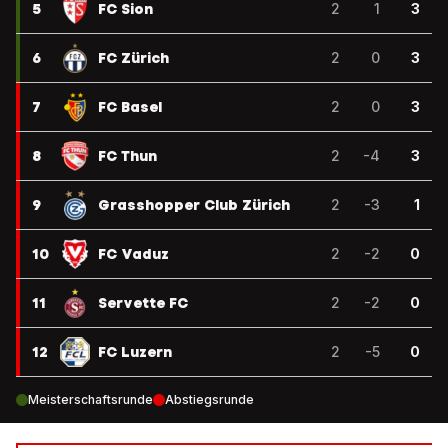
5
FC Sion
2
1
3
6
FC Zürich
2
0
3
7
FC Basel
2
0
3
8
FC Thun
2
-4
3
9
Grasshopper Club Zürich
2
-3
1
10
FC Vaduz
2
-2
0
11
Servette FC
2
-2
0
12
FC Luzern
2
-5
0
Meisterschaftsrunde
Abstiegsrunde