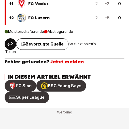
11
FC Vaduz
2
-2
0
12
FC Luzern
2
-5
0
Meisterschaftsrunde
Abstiegsrunde
Bevorzugte Quelle
So funktioniert’s
Teilen
Fehler gefunden?
Jetzt melden
IN DIESEM ARTIKEL ERWÄHNT
FC Sion
BSC Young Boys
Super League