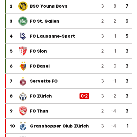
2
BSC Young Boys
3
8
7
3
FC St. Gallen
2
2
6
4
FC Lausanne-Sport
3
1
5
5
FC Sion
2
1
3
6
FC Basel
2
0
3
7
Servette FC
3
-1
3
8
FC Zürich
0
:
2
3
-2
3
9
FC Thun
2
-4
3
10
Grasshopper Club Zürich
3
-4
1