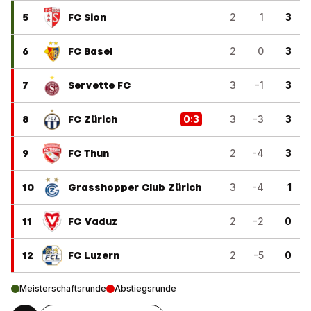
5
FC Sion
2
1
3
6
FC Basel
2
0
3
7
Servette FC
3
-1
3
8
FC Zürich
0
:
3
3
-3
3
9
FC Thun
2
-4
3
10
Grasshopper Club Zürich
3
-4
1
11
FC Vaduz
2
-2
0
12
FC Luzern
2
-5
0
Meisterschaftsrunde
Abstiegsrunde