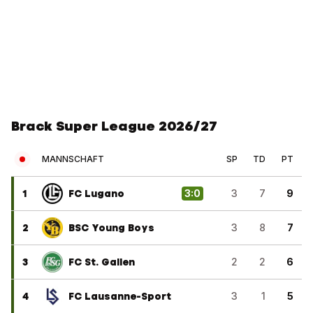
Brack Super League 2026/27
MANNSCHAFT
SP
TD
PT
1
FC Lugano
3
:
0
3
7
9
2
BSC Young Boys
3
8
7
3
FC St. Gallen
2
2
6
4
FC Lausanne-Sport
3
1
5