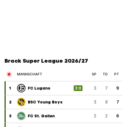
Brack Super League 2026/27
MANNSCHAFT
SP
TD
PT
1
FC Lugano
3
:
0
3
7
9
2
BSC Young Boys
3
8
7
3
FC St. Gallen
2
2
6