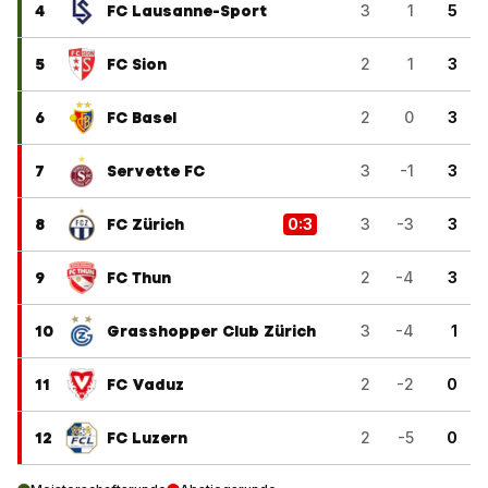
4
FC Lausanne-Sport
3
1
5
5
FC Sion
2
1
3
6
FC Basel
2
0
3
7
Servette FC
3
-1
3
8
FC Zürich
0
:
3
3
-3
3
9
FC Thun
2
-4
3
10
Grasshopper Club Zürich
3
-4
1
11
FC Vaduz
2
-2
0
12
FC Luzern
2
-5
0