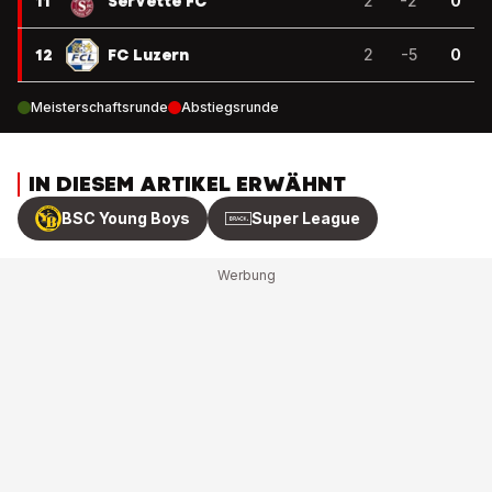
11
Servette FC
2
-2
0
12
FC Luzern
2
-5
0
Meisterschaftsrunde
Abstiegsrunde
IN DIESEM ARTIKEL ERWÄHNT
BSC Young Boys
Super League