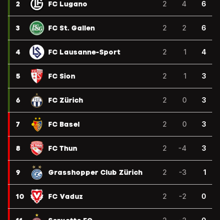
2
FC Lugano
2
4
6
3
FC St. Gallen
2
2
6
4
FC Lausanne-Sport
2
1
4
5
FC Sion
2
1
3
6
FC Zürich
2
0
3
7
FC Basel
2
0
3
8
FC Thun
2
-4
3
9
Grasshopper Club Zürich
2
-3
1
10
FC Vaduz
2
-2
0