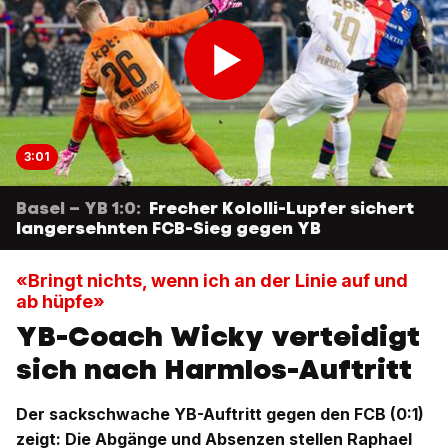
3:01
Basel – YB 1:0:
Frecher Kololli-Lupfer sichert
langersehnten FCB-Sieg gegen YB
«Bringt nichts, wenn ich an der Linie auf und
ab hüpfe»
YB-Coach Wicky verteidigt
sich nach Harmlos-Auftritt
Der sackschwache YB-Auftritt gegen den FCB (0:1)
zeigt: Die Abgänge und Absenzen stellen Raphael