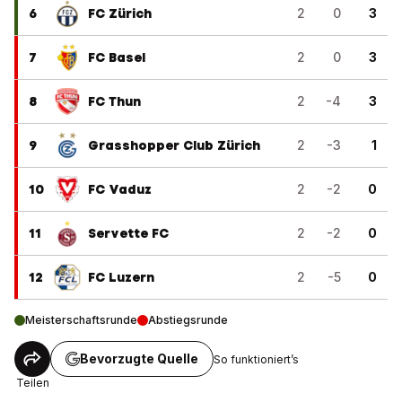
6
FC Zürich
2
0
3
7
FC Basel
2
0
3
8
FC Thun
2
-4
3
9
Grasshopper Club Zürich
2
-3
1
10
FC Vaduz
2
-2
0
11
Servette FC
2
-2
0
12
FC Luzern
2
-5
0
Meisterschaftsrunde
Abstiegsrunde
Bevorzugte Quelle
So funktioniert’s
Teilen