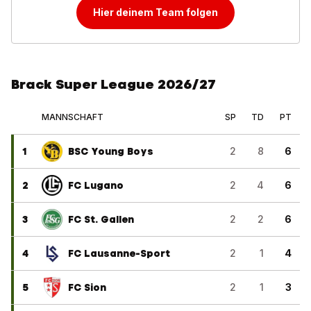
Hier deinem Team folgen
Brack Super League 2026/27
MANNSCHAFT
SP
TD
PT
1
BSC Young Boys
2
8
6
2
FC Lugano
2
4
6
3
FC St. Gallen
2
2
6
4
FC Lausanne-Sport
2
1
4
5
FC Sion
2
1
3