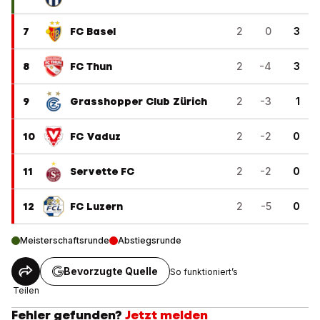
7
FC Basel
2
0
3
8
FC Thun
2
-4
3
9
Grasshopper Club Zürich
2
-3
1
10
FC Vaduz
2
-2
0
11
Servette FC
2
-2
0
12
FC Luzern
2
-5
0
Meisterschaftsrunde
Abstiegsrunde
Bevorzugte Quelle
So funktioniert’s
Teilen
Fehler gefunden?
Jetzt melden