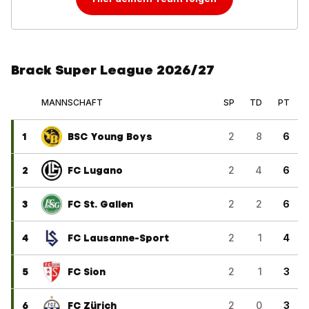
Brack Super League 2026/27
MANNSCHAFT
SP
TD
PT
1
BSC Young Boys
2
8
6
2
FC Lugano
2
4
6
3
FC St. Gallen
2
2
6
4
FC Lausanne-Sport
2
1
4
5
FC Sion
2
1
3
6
FC Zürich
2
0
3