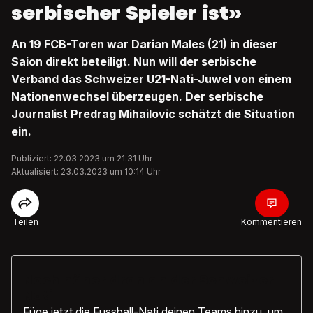
serbischer Spieler ist»
An 19 FCB-Toren war Darian Males (21) in dieser
Saion direkt beteiligt. Nun will der serbische
Verband das Schweizer U21-Nati-Juwel von einem
Nationenwechsel überzeugen. Der serbische
Journalist Predrag Mihailovic schätzt die Situation
ein.
Publiziert: 22.03.2023 um 21:31 Uhr
Aktualisiert: 23.03.2023 um 10:14 Uhr
Teilen
Kommentieren
Noch näher dran an der Schweizer
Nati
Füge jetzt die Fussball-Nati deinen Teams hinzu, um