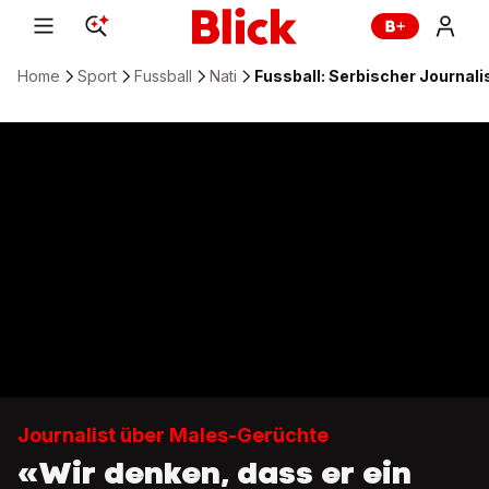
Home
Sport
Fussball
Nati
Fussball: Serbischer Journali
Journalist über Males-Gerüchte
«Wir denken, dass er ein