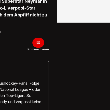
d Superstar Neymar in
x-Liverpool-Star
h dem Abpfiff nicht zu
r
Kommentieren
Eishockey-Fans. Folge
National League – oder
alen Top-Ligen. So
 Handy und verpasst keine