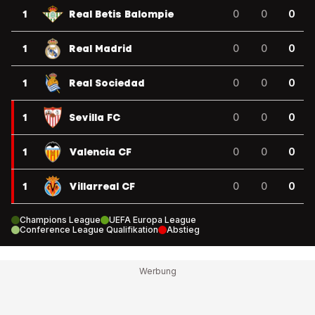
1
Real Betis Balompie
0
0
0
1
Real Madrid
0
0
0
1
Real Sociedad
0
0
0
1
Sevilla FC
0
0
0
1
Valencia CF
0
0
0
1
Villarreal CF
0
0
0
Champions League
UEFA Europa League
Conference League Qualifikation
Abstieg