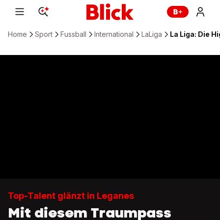
Home
Sport
Fussball
International
LaLiga
La Liga: Die H
Top-Talent glänzt in Leganes
Mit diesem Traumpass