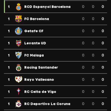
1
RCD Espanyol Barcelona
0
0
0
1
FC Barcelona
0
0
0
1
Getafe CF
0
0
0
1
Levante UD
0
0
0
1
FC Malaga
0
0
0
1
Racing Santander
0
0
0
1
Rayo Vallecano
0
0
0
1
RC Celta de Vigo
0
0
0
1
RC Deportivo La Coruna
0
0
0