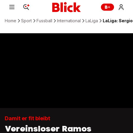
Home
Sport
Fussball
International
LaLiga
LaLiga: Sergio
Damit er fit bleibt
Vereinsloser Ramos