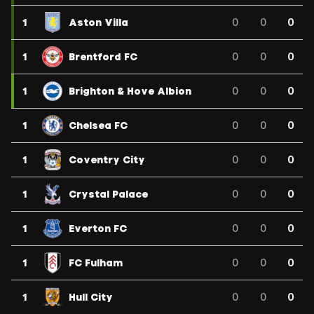
1
Aston Villa
0
0
0
1
Brentford FC
0
0
0
1
Brighton & Hove Albion
0
0
0
1
Chelsea FC
0
0
0
1
Coventry City
0
0
0
1
Crystal Palace
0
0
0
1
Everton FC
0
0
0
1
FC Fulham
0
0
0
1
Hull City
0
0
0