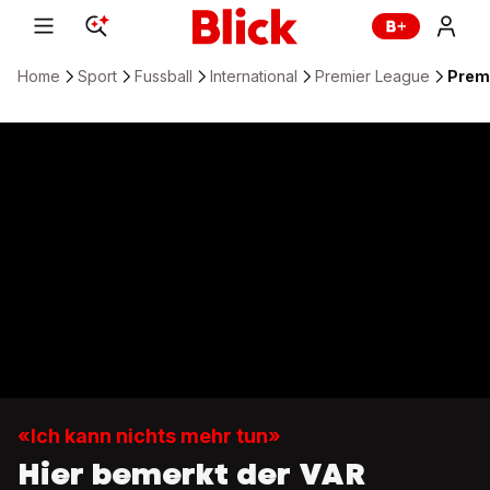
Home
Sport
Fussball
International
Premier League
Prem
«Ich kann nichts mehr tun»
Hier bemerkt der VAR