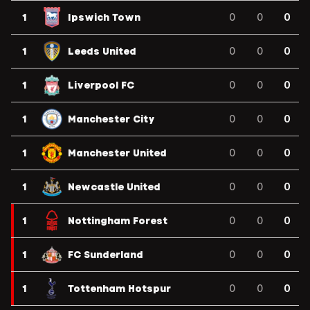
1
Ipswich Town
0
0
0
1
Leeds United
0
0
0
1
Liverpool FC
0
0
0
1
Manchester City
0
0
0
1
Manchester United
0
0
0
1
Newcastle United
0
0
0
1
Nottingham Forest
0
0
0
1
FC Sunderland
0
0
0
1
Tottenham Hotspur
0
0
0