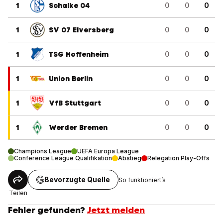
1
Schalke 04
0
0
0
1
SV 07 Elversberg
0
0
0
1
TSG Hoffenheim
0
0
0
1
Union Berlin
0
0
0
1
VfB Stuttgart
0
0
0
1
Werder Bremen
0
0
0
Champions League
UEFA Europa League
Conference League Qualifikation
Abstieg
Relegation Play-Offs
Bevorzugte Quelle
So funktioniert’s
Teilen
Fehler gefunden?
Jetzt melden