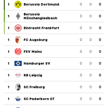
1
Borussia Dortmund
0
0
0
Borussia
1
0
0
0
Mönchengladbach
1
Eintracht Frankfurt
0
0
0
1
FC Augsburg
0
0
0
1
FSV Mainz
0
0
0
1
Hamburger SV
0
0
0
1
RB Leipzig
0
0
0
1
SC Freiburg
0
0
0
1
SC Paderborn 07
0
0
0