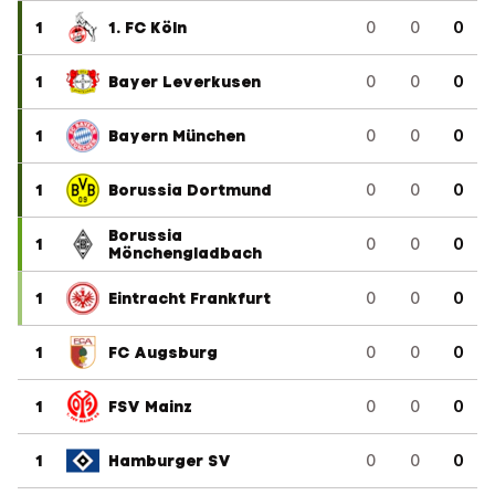
1
1. FC Köln
0
0
0
1
Bayer Leverkusen
0
0
0
1
Bayern München
0
0
0
1
Borussia Dortmund
0
0
0
Borussia
1
0
0
0
Mönchengladbach
1
Eintracht Frankfurt
0
0
0
1
FC Augsburg
0
0
0
1
FSV Mainz
0
0
0
1
Hamburger SV
0
0
0