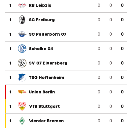
1
RB Leipzig
0
0
0
1
SC Freiburg
0
0
0
1
SC Paderborn 07
0
0
0
1
Schalke 04
0
0
0
1
SV 07 Elversberg
0
0
0
1
TSG Hoffenheim
0
0
0
1
Union Berlin
0
0
0
1
VfB Stuttgart
0
0
0
1
Werder Bremen
0
0
0