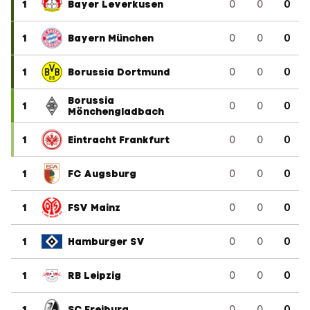
1
Bayer Leverkusen
0
0
0
1
Bayern München
0
0
0
1
Borussia Dortmund
0
0
0
Borussia
1
0
0
0
Mönchengladbach
1
Eintracht Frankfurt
0
0
0
1
FC Augsburg
0
0
0
1
FSV Mainz
0
0
0
1
Hamburger SV
0
0
0
1
RB Leipzig
0
0
0
1
SC Freiburg
0
0
0