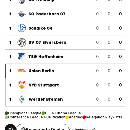
1
SC Paderborn 07
0
0
0
1
Schalke 04
0
0
0
1
SV 07 Elversberg
0
0
0
1
TSG Hoffenheim
0
0
0
1
Union Berlin
0
0
0
1
VfB Stuttgart
0
0
0
1
Werder Bremen
0
0
0
Champions League
UEFA Europa League
Conference League Qualifikation
Abstieg
Relegation Play-Offs
Bevorzugte Quelle
So funktioniert’s