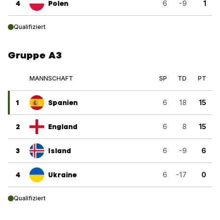
4
Polen
6
-9
1
Qualifiziert
Gruppe A3
MANNSCHAFT
SP
TD
PT
1
Spanien
6
18
15
2
England
6
8
15
3
Island
6
-9
6
4
Ukraine
6
-17
0
Qualifiziert