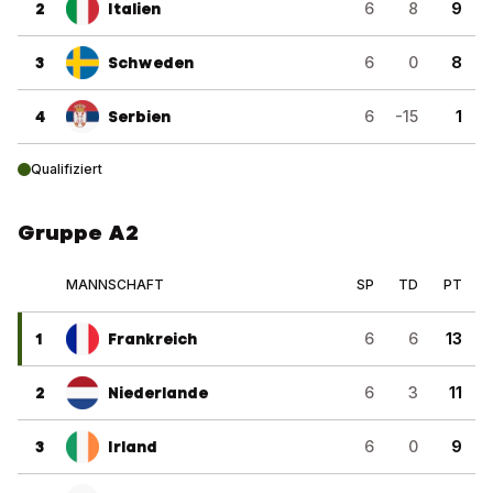
2
Italien
6
8
9
3
Schweden
6
0
8
4
Serbien
6
-15
1
Qualifiziert
Gruppe A2
MANNSCHAFT
SP
TD
PT
1
Frankreich
6
6
13
2
Niederlande
6
3
11
3
Irland
6
0
9