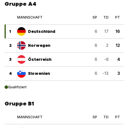
Gruppe A4
MANNSCHAFT
SP
TD
PT
1
Deutschland
6
17
16
2
Norwegen
6
2
12
3
Österreich
6
-6
4
4
Slowenien
6
-13
3
Qualifiziert
Gruppe B1
MANNSCHAFT
SP
TD
PT