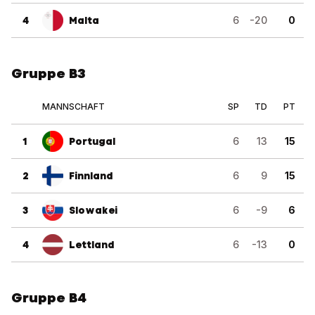
4
Malta
6
-20
0
Gruppe B3
MANNSCHAFT
SP
TD
PT
1
Portugal
6
13
15
2
Finnland
6
9
15
3
Slowakei
6
-9
6
4
Lettland
6
-13
0
Gruppe B4