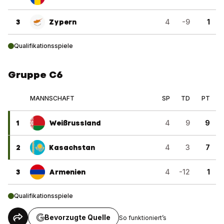
3
Zypern
4
-9
1
Qualifikationsspiele
Gruppe C6
MANNSCHAFT
SP
TD
PT
1
Weißrussland
4
9
9
2
Kasachstan
4
3
7
3
Armenien
4
-12
1
Qualifikationsspiele
Bevorzugte Quelle
So funktioniert’s