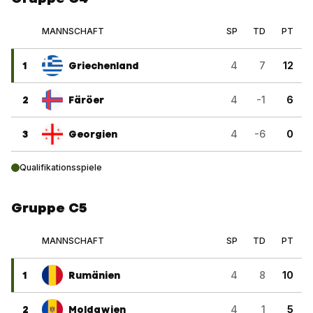
MANNSCHAFT
SP
TD
PT
1
Griechenland
4
7
12
2
Färöer
4
-1
6
3
Georgien
4
-6
0
Qualifikationsspiele
Gruppe C5
MANNSCHAFT
SP
TD
PT
1
Rumänien
4
8
10
2
Moldawien
4
1
5