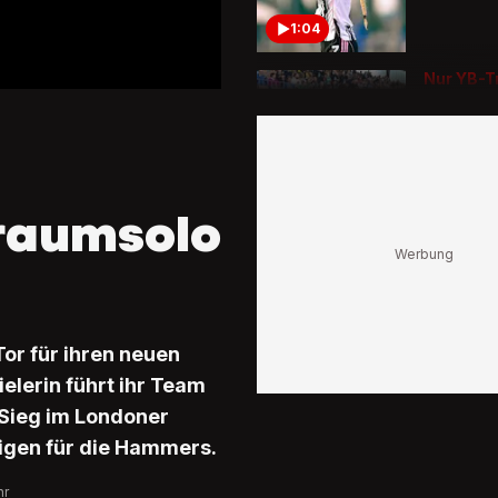
1:04
Nur YB-T
poltert
Tolle St
AWSL-Au
St. Galle
1:59
raumsolo
Ivelj hau
Socken
Rapperi
bringt N
zum Sta
or für ihren neuen
0:53
elerin führt ihr Team
Nati-Star
-Sieg im Londoner
begeiste
rigen für die Hammers.
Influenc
schneide
aus Trik
hr