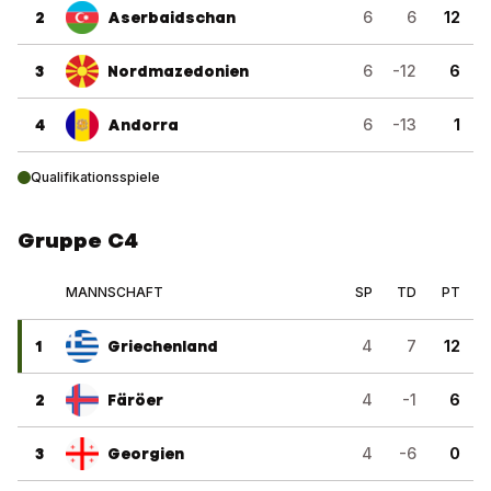
2
Aserbaidschan
6
6
12
3
Nordmazedonien
6
-12
6
4
Andorra
6
-13
1
Qualifikationsspiele
Gruppe C4
MANNSCHAFT
SP
TD
PT
1
Griechenland
4
7
12
2
Färöer
4
-1
6
3
Georgien
4
-6
0