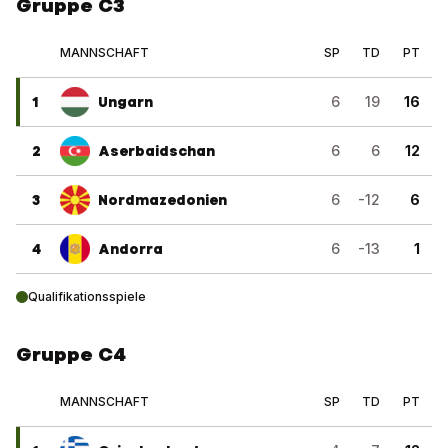
Gruppe C3
MANNSCHAFT
SP
TD
PT
1
Ungarn
6
19
16
2
Aserbaidschan
6
6
12
3
Nordmazedonien
6
-12
6
4
Andorra
6
-13
1
Qualifikationsspiele
Gruppe C4
MANNSCHAFT
SP
TD
PT