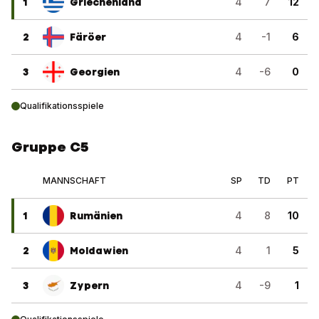
1
Griechenland
4
7
12
2
Färöer
4
-1
6
3
Georgien
4
-6
0
Qualifikationsspiele
Gruppe C5
MANNSCHAFT
SP
TD
PT
1
Rumänien
4
8
10
2
Moldawien
4
1
5
3
Zypern
4
-9
1