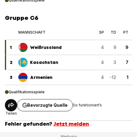
Qualifikationsspiele
Gruppe C6
MANNSCHAFT
SP
TD
PT
1
Weißrussland
4
9
9
2
Kasachstan
4
3
7
3
Armenien
4
-12
1
Qualifikationsspiele
Bevorzugte Quelle
So funktioniert’s
Teilen
Fehler gefunden?
Jetzt melden