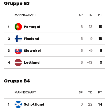
Gruppe B3
MANNSCHAFT
SP
TD
PT
1
Portugal
6
13
15
2
Finnland
6
9
15
3
Slowakei
6
-9
6
4
Lettland
6
-13
0
Gruppe B4
MANNSCHAFT
SP
TD
PT
1
Schottland
6
22
14