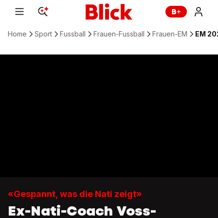
Home
Sport
Fussball
Frauen-Fussball
Frauen-EM
EM 202
«Gespannt, was die Nati zeigt»
Ex-Nati-Coach Voss-