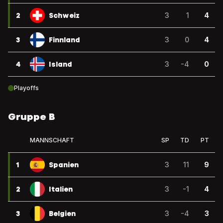
2
Schweiz
3
1
4
3
Finnland
3
0
4
4
Island
3
-4
0
Playoffs
Gruppe B
MANNSCHAFT
SP
TD
PT
1
Spanien
3
11
9
2
Italien
3
-1
4
3
Belgien
3
-4
3