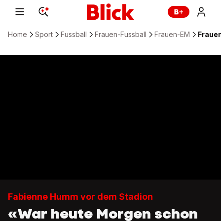
Home
Sport
Fussball
Frauen-Fussball
Frauen-EM
Frauen
Fabienne Humm vor dem Stadion
«War heute Morgen schon