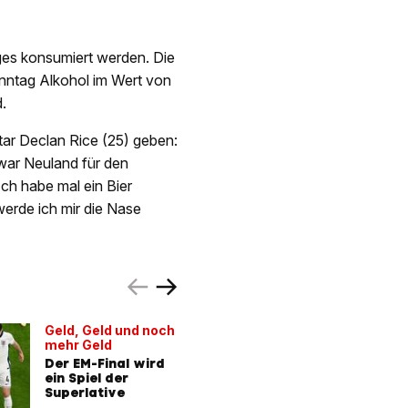
ges konsumiert werden. Die
onntag Alkohol im Wert von
.
ar Declan Rice (25) geben:
Zwar Neuland für den
Ich habe mal ein Bier
werde ich mir die Nase
Geld, Geld und noch
DJ Ötzi o
mehr Geld
Diamond
Der EM-Final wird
Sascha 
ein Spiel der
verwirrt
Superlative
«Sweet 
Spruch