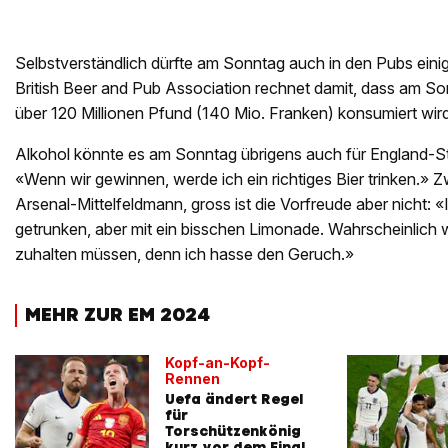
Selbstverständlich dürfte am Sonntag auch in den Pubs eini
British Beer and Pub Association rechnet damit, dass am S
über 120 Millionen Pfund (140 Mio. Franken) konsumiert wird
Alkohol könnte es am Sonntag übrigens auch für England-St
«Wenn wir gewinnen, werde ich ein richtiges Bier trinken.» 
Arsenal-Mittelfeldmann, gross ist die Vorfreude aber nicht: «
getrunken, aber mit ein bisschen Limonade. Wahrscheinlich 
zuhalten müssen, denn ich hasse den Geruch.»
MEHR ZUR EM 2024
Kopf-an-Kopf-
Rennen
Uefa ändert Regel
für
Torschützenkönig
kurz vor dem Final