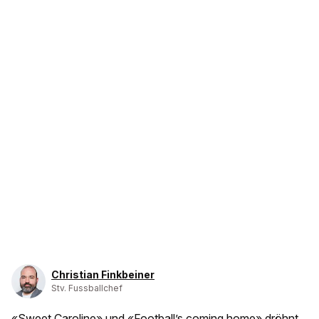
Christian Finkbeiner
Stv. Fussballchef
«Sweet Caroline» und «Football’s coming home» dröhnt