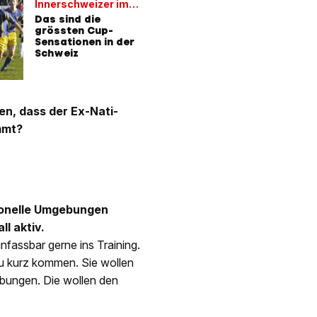
Innerschweizer im
Spiel
Das sind die
grössten Cup-
Sensationen in der
Schweiz
ben, dass der Ex-Nati-
mmt?
sionelle Umgebungen
l aktiv.
fassbar gerne ins Training.
 zu kurz kommen. Sie wollen
Übungen. Die wollen den