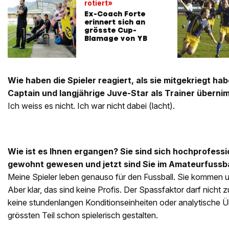
rotiert»
Ex-Coach Forte
erinnert sich an
grösste Cup-
Blamage von YB
Wie haben die Spieler reagiert, als sie mitgekriegt ha
Captain und langjährige Juve-Star als Trainer überni
Ich weiss es nicht. Ich war nicht dabei (lacht).
Wie ist es Ihnen ergangen? Sie sind sich hochprofes
gewohnt gewesen und jetzt sind Sie im Amateurfussbal
Meine Spieler leben genauso für den Fussball. Sie kommen un
Aber klar, das sind keine Profis. Der Spassfaktor darf nicht
keine stundenlangen Konditionseinheiten oder analytische 
grössten Teil schon spielerisch gestalten.