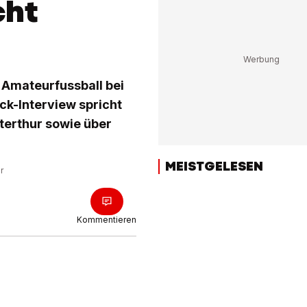
cht
m Amateurfussball bei
ick-Interview spricht
terthur sowie über
MEISTGELESEN
r
Kommentieren