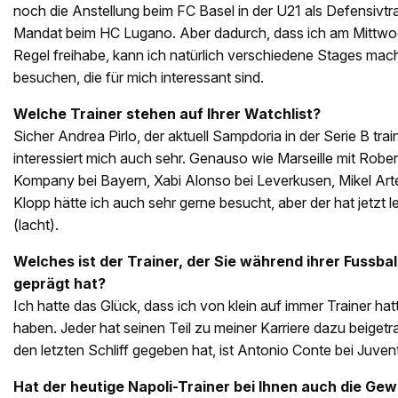
noch die Anstellung beim FC Basel in der U21 als Defensivtr
Mandat beim HC Lugano. Aber dadurch, dass ich am Mittwo
Regel freihabe, kann ich natürlich verschiedene Stages mac
besuchen, die für mich interessant sind.
Welche Trainer stehen auf Ihrer Watchlist?
Sicher Andrea Pirlo, der aktuell Sampdoria in der Serie B trai
interessiert mich auch sehr. Genauso wie Marseille mit Rober
Kompany bei Bayern, Xabi Alonso bei Leverkusen, Mikel Arte
Klopp hätte ich auch sehr gerne besucht, aber der hat jetzt l
(lacht).
Welches ist der Trainer, der Sie während ihrer Fussba
geprägt hat?
Ich hatte das Glück, dass ich von klein auf immer Trainer hat
haben. Jeder hat seinen Teil zu meiner Karriere dazu beiget
den letzten Schliff gegeben hat, ist Antonio Conte bei Juven
Hat der heutige Napoli-Trainer bei Ihnen auch die Ge