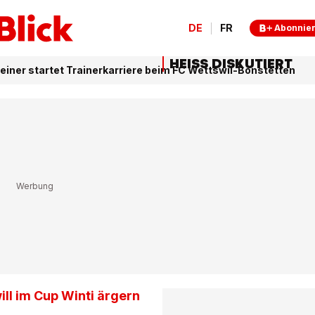
DE
FR
Abonnie
HEISS DISKUTIERT
einer startet Trainerkarriere beim FC Wettswil-Bonstetten
ll im Cup Winti ärgern