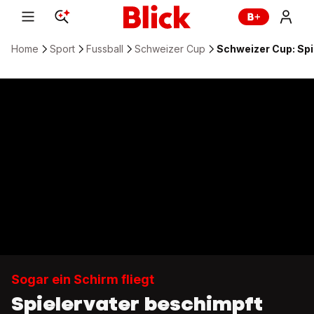
Home
Sport
Fussball
Schweizer Cup
Schweizer Cup: Sp
Sogar ein Schirm fliegt
Spielervater beschimpft