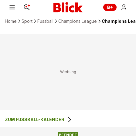
Home
Sport
Fussball
Champions League
Champions Leag
ZUM FUSSBALL-KALENDER
0
:
3
FC BRÜGGE
BORUSSIA DORTMUND
BEENDET