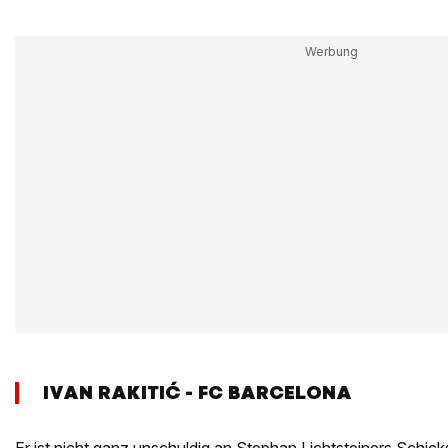
IVAN RAKITIĆ - FC BARCELONA
Er ist nicht ganz unschuldig an Stephan Lichtsteiners Schicks