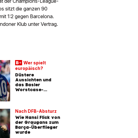
 hat der Champions-League-
s sitzt die ganzen 90
mit 1:2 gegen Barcelona.
ndoner Klub unter Vertrag.
Wer spielt
europäisch?
Düstere
Aussichten und
das Basler
Worstcase-
Szenario
Nach DFB-Absturz
Wie Hansi Flick von
der Graugans zum
Barça-Überflieger
wurde