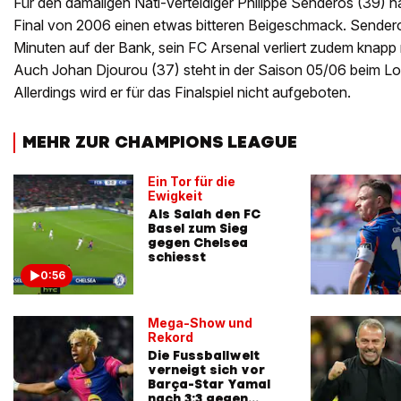
Für den damaligen Nati-Verteidiger Philippe Senderos (39)
Final von 2006 einen etwas bitteren Beigeschmack. Sendero
Minuten auf der Bank, sein FC Arsenal verliert zudem knapp 
Auch Johan Djourou (37) steht in der Saison 05/06 beim Lo
Allerdings wird er für das Finalspiel nicht aufgeboten.
MEHR ZUR CHAMPIONS LEAGUE
Ein Tor für die
Ewigkeit
Als Salah den FC
Basel zum Sieg
gegen Chelsea
schiesst
0:56
Mega-Show und
Rekord
Die Fussballwelt
verneigt sich vor
Barça-Star Yamal
nach 3:3 gegen