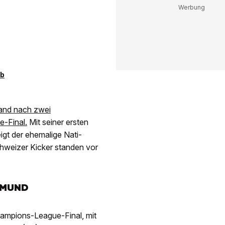
eb
and nach zwei
-Final.
Mit seiner ersten
igt der ehemalige Nati-
Schweizer Kicker standen vor
TMUND
hampions-League-Final, mit