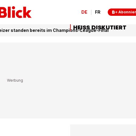
DE
FR
Abonnie
HEISS DISKUTIERT
izer standen bereits im Champions-League-Final