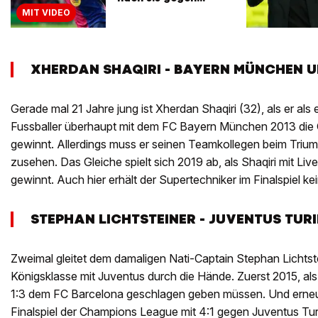
Inter
MIT VIDEO
XHERDAN SHAQIRI - BAYERN MÜNCHEN 
Gerade mal 21 Jahre jung ist Xherdan Shaqiri (32), als er als 
Fussballer überhaupt mit dem FC Bayern München 2013 di
gewinnt. Allerdings muss er seinen Teamkollegen beim Triu
zusehen. Das Gleiche spielt sich 2019 ab, als Shaqiri mit Liv
gewinnt. Auch hier erhält der Supertechniker im Finalspiel kei
STEPHAN LICHTSTEINER - JUVENTUS TUR
Zweimal gleitet dem damaligen Nati-Captain Stephan Lichtste
Königsklasse mit Juventus durch die Hände. Zuerst 2015, als s
1:3 dem FC Barcelona geschlagen geben müssen. Und erneut
Finalspiel der Champions League mit 4:1 gegen Juventus Tur