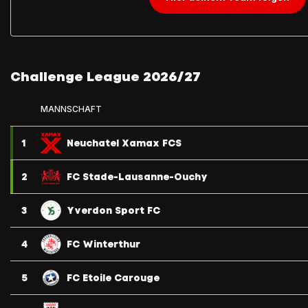
Challenge League 2026/27
MANNSCHAFT
1
Neuchatel Xamax FCS
2
FC Stade-Lausanne-Ouchy
3
Yverdon Sport FC
4
FC Winterthur
5
FC Etoile Carouge