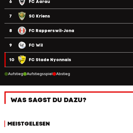
6
FC Aarau
7
SC Kriens
8
FC Rapperswil-Jona
9
FC Wil
10
FC Stade Nyonnais
Aufstieg
Aufstiegsspiel
Abstieg
WAS SAGST DU DAZU?
MEISTGELESEN