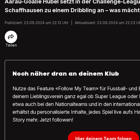
Aarau-Goalie Hübel setzt in der Challenge-Leagu
Schaffhausen zu einem Dribbling an – was mächti
Publiziert: 23.09.2024 um 22:12 Uhr
|
Aktualisiert: 23.09.2024 um 22:23 U
Teilen
Noch näher dran an deinem Klub
Nutze das Feature «Follow My Team» für Fussball- und 
deinem Lieblingsverein ganz egal ob Super League oder 
etwa auch bei den Nationalteams und in den internation
erhältst du personalisierte Inhalte, jedes Spiel live aufs
Story mehr. Jetzt followen!
Hier deinem Team folgen