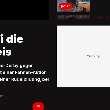
1:25
Eckball h
Schutzsc
Polizei 
Paredes 
i die
schütze
1:14
eis
Was mach
da?
Goalie s
gge-Derby gegen
Bock und
vom Pla
it einer Fahnen-Aktion
einer Rudelbildung, bei
1:07
hr