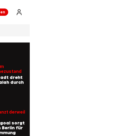
ren
im
ezustand
adt dreht
alah durch
anzt derweil
igoal sorgt
 Berlin für
immung