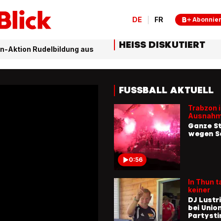
DE
FR
Abonnie
HEISS DISKUTIERT
gen-Aktion Rudelbildung aus
FUSSBALL AKTUELL
Trabzon 
Ausnahm
Ganze St
wegen S
0:56
In Thun t
keiner
DJ Lustr
bei Union
Partyst