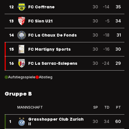
12
FC Coffrane
30
-14
35
13
FC Sion U21
30
-5
34
14
FC La Chaux De Fonds
30
-18
31
15
FC Martigny Sports
30
-16
30
16
FC La Sarraz-Eclepens
30
-24
29
Aufstiegsspiele
Abstieg
Gruppe B
MANNSCHAFT
SP
TD
PT
Grasshopper Club Zurich
1
30
34
60
II