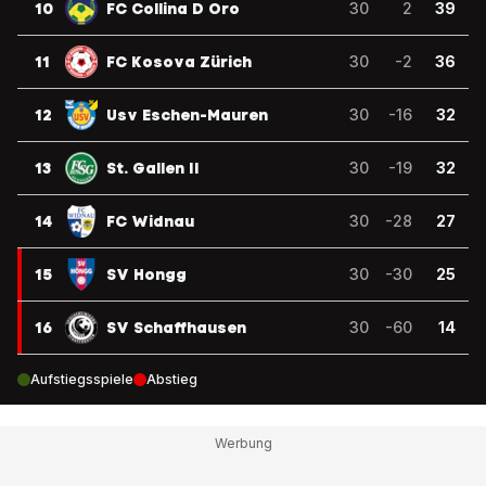
10
FC Collina D Oro
30
2
39
11
FC Kosova Zürich
30
-2
36
12
Usv Eschen-Mauren
30
-16
32
13
St. Gallen II
30
-19
32
14
FC Widnau
30
-28
27
15
SV Hongg
30
-30
25
16
SV Schaffhausen
30
-60
14
Aufstiegsspiele
Abstieg