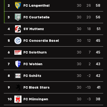
2
FC Langenthal
30
26
58
3
FC Courtetelle
30
20
56
4
SV Muttenz
30
18
51
5
FC Concordia Basel
30
12
45
6
FC Solothurn
30
7
45
7
FC Wohlen
30
2
43
8
FC Schötz
30
-2
42
9
FC Black Stars
30
-13
41
10
FC Münsingen
30
-3
38