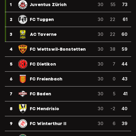
1
Juventus Zürich
30
55
73
2
FC Tuggen
30
22
61
3
AC Taverne
30
22
60
4
FC Wettswil-Bonstetten
30
38
59
5
FC Dietikon
30
7
44
6
FC Freienbach
30
0
43
7
FC Baden
30
5
41
8
FC Mendrisio
30
-2
40
9
FC Winterthur II
30
6
39