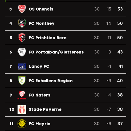
3
CS Chenois
30
15
53
4
FC Monthey
30
14
50
5
FC Prishtina Bern
30
11
50
6
FC Portalban/Gletterens
30
-3
43
7
Lancy FC
30
-1
41
8
FC Echallens Region
30
-9
40
9
FC Naters
30
-4
38
10
Stade Payerne
30
-7
38
11
FC Meyrin
30
-6
37