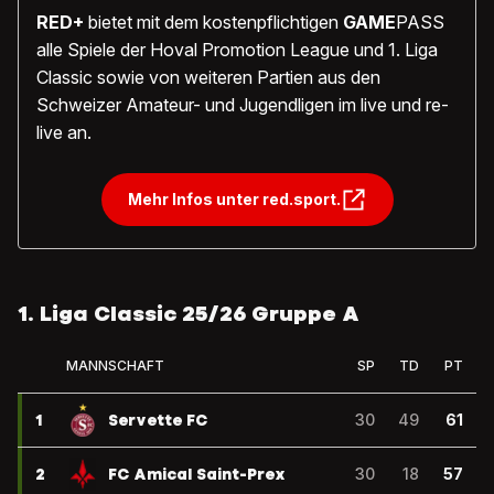
RED+
bietet mit dem kostenpflichtigen
GAME
PASS
alle Spiele der Hoval Promotion League und 1. Liga
Classic sowie von weiteren Partien aus den
Schweizer Amateur- und Jugendligen im live und re-
live an.
Mehr Infos unter red.sport.
1. Liga Classic 25/26 Gruppe A
MANNSCHAFT
SP
TD
PT
1
Servette FC
30
49
61
2
FC Amical Saint-Prex
30
18
57