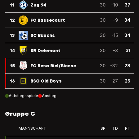
11
Zug 94
30
-10
37
12
FC Bassecourt
30
-9
34
13
SC Buochs
30
-15
34
14
SR Delemont
30
-8
31
15
FC Besa Biel/Bienne
30
-32
28
16
BSC Old Boys
30
-27
25
Aufstiegsspiele
Abstieg
Gruppe C
MANNSCHAFT
SP
TD
PT