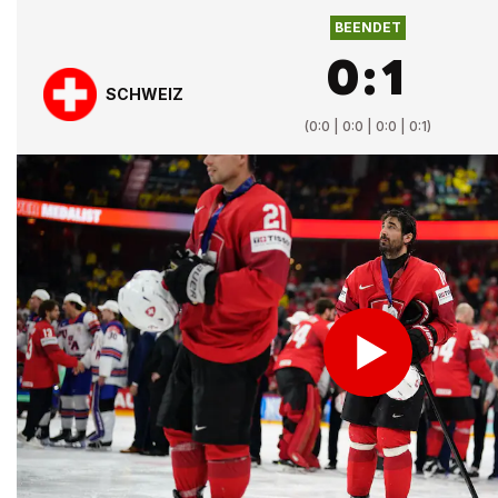
BEENDET
0
:
1
SCHWEIZ
(
0:0 | 0:0 | 0:0 | 0:1
)