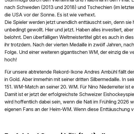
nach Schweden (2013 und 2018) und Tschechien (im letzten 
die USA vor der Sonne. Es ist wie verhext.
Die Spieler werden jetzt unendlich enttäuscht sein, denn sie
unbedingt gewollt. Hier und jetzt. Haben alles investiert, ab
belohnt. Den überfälligen Weltmeistertitel gibt es auch in die
ihr trotzdem. Nach der vierten Medaille in zwölf Jahren, nac
Folge. Und einer weiteren gigantischen WM, der einzig die v
hoch!
Für unsere abtretende Rekord-Ikone Andres Ambühl fällt der 
in Gold. Aber immerhin mit seiner dritten Silbermedaille. In s
151. WM-Match an seiner 20. WM. Für Nino Niederreiter ist es 
Damit ist er jetzt der erfolgreichste Schweizer Eishockeyspiel
wird hoffentlich dabei sein, wenn die Nati im Frühling 2026 w
eigenen Fans an der Heim-WM. Wenn diese Enttäuschung ver