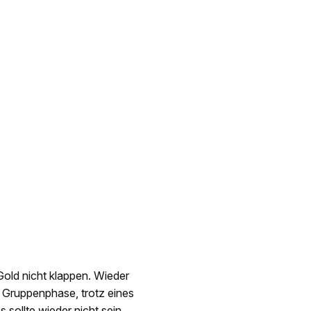
 Gold nicht klappen. Wieder
 Gruppenphase, trotz eines
s sollte wieder nicht sein,