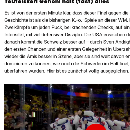
Teufelskerl Genoni hält (fast) alles
Es ist von der ersten Minute klar, dass dieser Final gegen di
Geschichte ist als die bisherigen K.-o.-Spiele an dieser WM. 
Zweikämpfe um jeden Puck, bei krachenden Checks, auf ein
Intensität, mit viel defensiver Disziplin. Die USA erwischen 
danach kommt die Schweiz besser auf – durch Sven Andrigh
den ersten Chancen und einer ersten Gelegenheit in Überza
wieder die Amis besser in Szene, aber sie sind weit davon ent
dominieren zu können, wie noch die Schweden im Halbfinal, 
überfahren wurden. Hier ist es zunächst völlig ausgeglichen.