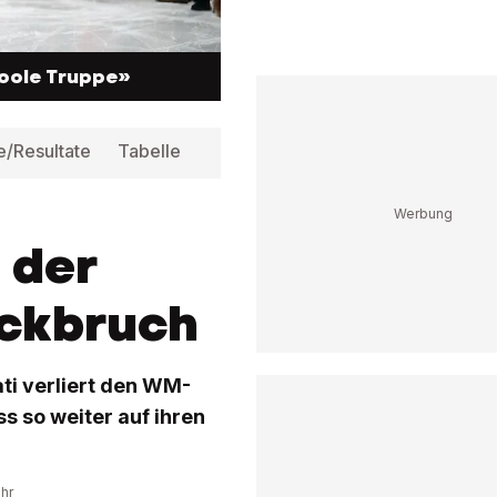
oole Truppe»
e/Resultate
Tabelle
Infos
n der
ickbruch
ati verliert den WM-
s so weiter auf ihren
Uhr