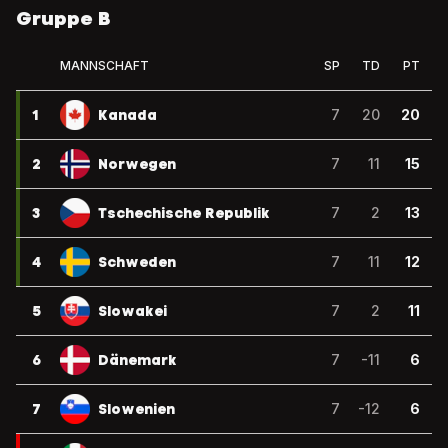
Gruppe B
MANNSCHAFT
SP
TD
PT
1
Kanada
7
20
20
2
Norwegen
7
11
15
3
Tschechische Republik
7
2
13
4
Schweden
7
11
12
5
Slowakei
7
2
11
6
Dänemark
7
-11
6
7
Slowenien
7
-12
6