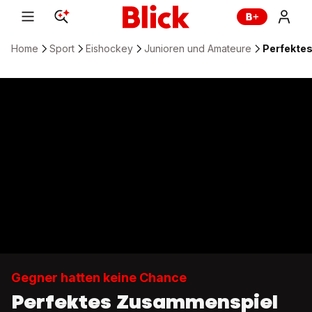
Home
Sport
Eishockey
Junioren und Amateure
Perfekte
Gegner hatten keine Chance
Perfektes Zusammenspiel