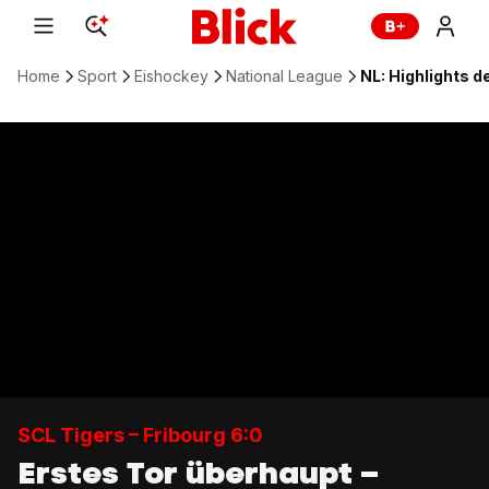
Home
Sport
Eishockey
National League
NL: Highlights d
SCL Tigers – Fribourg 6:0
Erstes Tor überhaupt –