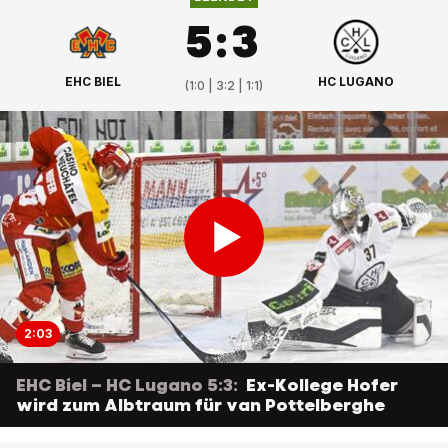
5
:
3
EHC BIEL
HC LUGANO
(
1:0 | 3:2 | 1:1
)
2:03
EHC Biel – HC Lugano 5:3:
Ex-Kollege Hofer
wird zum Albtraum für van Pottelberghe