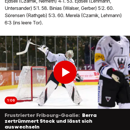
Ejdsell (Czarnik, Nemeth) 4:1. 53. Ejdsell (Lehmann,
Untersander) 5:1. 58. Binias (Walser, Gerber) 5:2. 60.
Sörensen (Rathgeb) 5:3. 60. Merelä (Czarnik, Lehmann)
6:3 (ins leere Tor).
1:06
Frustrierter Fribourg-Goalie:
Berra
zertrümmert Stock und lässt sich
auswechseln