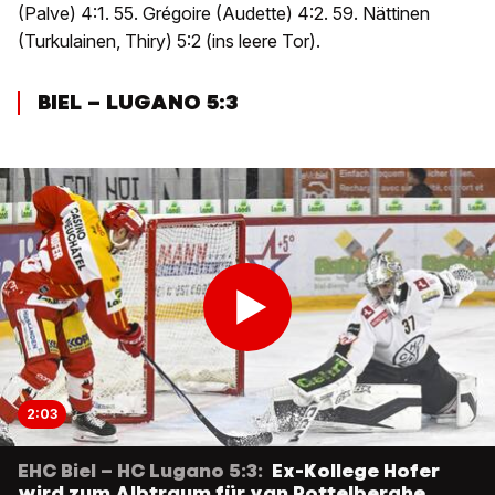
(Palve) 4:1. 55. Grégoire (Audette) 4:2. 59. Nättinen
(Turkulainen, Thiry) 5:2 (ins leere Tor).
BIEL – LUGANO 5:3
2:03
EHC Biel – HC Lugano 5:3:
Ex-Kollege Hofer
wird zum Albtraum für van Pottelberghe