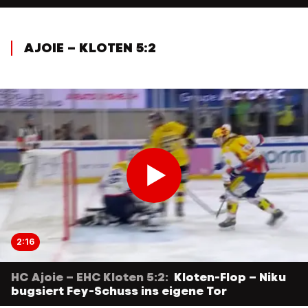
AJOIE – KLOTEN 5:2
2:16
HC Ajoie – EHC Kloten 5:2:
Kloten-Flop – Niku
bugsiert Fey-Schuss ins eigene Tor