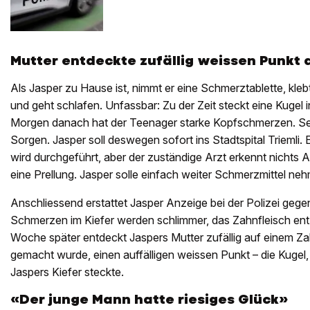
Mutter entdeckte zufällig weissen Punkt 
Als Jasper zu Hause ist, nimmt er eine Schmerztablette, klebt 
und geht schlafen. Unfassbar: Zu der Zeit steckt eine Kugel 
Morgen danach hat der Teenager starke Kopfschmerzen. Se
Sorgen. Jasper soll deswegen sofort ins Stadtspital Triemli
wird durchgeführt, aber der zuständige Arzt erkennt nichts Au
eine Prellung. Jasper solle einfach weiter Schmerzmittel ne
Anschliessend erstattet Jasper Anzeige bei der Polizei geg
Schmerzen im Kiefer werden schlimmer, das Zahnfleisch entz
Woche später entdeckt Jaspers Mutter zufällig auf einem Z
gemacht wurde, einen auffälligen weissen Punkt – die Kugel,
Jaspers Kiefer steckte.
«Der junge Mann hatte riesiges Glück»