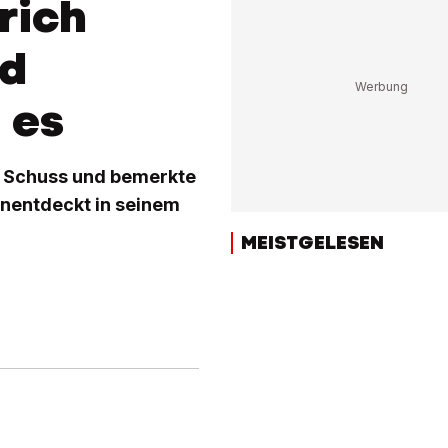
rich
nd
 es
en Schuss und bemerkte
 unentdeckt in seinem
MEISTGELESEN