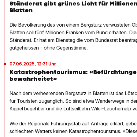
Ständerat gibt grünes Licht für Millionen
Blatten
Die Bevölkerung des von einem Bergsturz verwüsteten Ob
Blatten soll fünf Millionen Franken vom Bund erhalten. Die
Ständerat. Er hat am Dienstag die vom Bundesrat beantrag
gutgeheissen – ohne Gegenstimme.
07.06.2025, 12:31 Uhr
Katastrophentourismus: «Befürchtungen
bewahrheitet»
Nach dem verheerenden Bergsturz in Blatten ist das Löts
für Touristen zugänglich. So sind etwa Wanderwege in d
Kippel begehbar und die Luftseilbahn Wiler-Lauchernalp ve
Wie der Regionale Führungsstab auf Anfrage erklärt, gebe
schlechten Wetters keinen Katastrophentourismus. «Dies