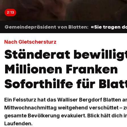
2:13
Gemeindepräsident von Blatten:
«Sie tragen d
Nach Gletschersturz
Ständerat bewillig
Millionen Franken
Soforthilfe für Bla
Ein Felssturz hat das Walliser Bergdorf Blatten 
Mittwochnachmittag weitgehend verschüttet – z
gesamte Bevölkerung evakuiert. Blick hält dich 
Laufenden.