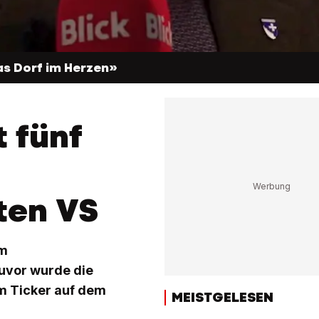
as Dorf im Herzen»
t fünf
tten VS
am
uvor wurde die
im Ticker auf dem
MEISTGELESEN