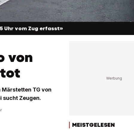
15 Uhr vom Zug erfasst»
o von
tot
 Märstetten TG von
ei sucht Zeugen.
hr
MEISTGELESEN