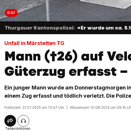
0:57
Thurgauer Kantonspolizei:
«Er wurde um ca. 5.
Unfall in Märstetten TG
Mann (†26) auf Vel
Güterzug erfasst – 
Ein junger Mann wurde am Donnerstagmorgen in
einem Zug erfasst und tödlich verletzt. Die Poliz
Publiziert: 31.07.2025 um 13:47 Uhr
|
Aktualisiert: 01.08.2025 um 09:10 U
Teilen
Anhören