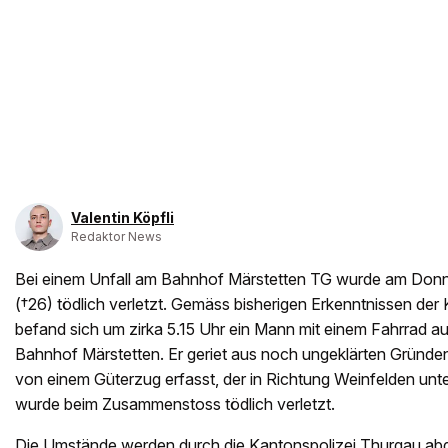
Valentin Köpfli
Redaktor News
Bei einem Unfall am Bahnhof Märstetten TG wurde am Donn
(†26) tödlich verletzt. Gemäss bisherigen Erkenntnissen der
befand sich um zirka 5.15 Uhr ein Mann mit einem Fahrrad a
Bahnhof Märstetten. Er geriet aus noch ungeklärten Gründen
von einem Güterzug erfasst, der in Richtung Weinfelden un
wurde beim Zusammenstoss tödlich verletzt.
Die Umstände werden durch die Kantonspolizei Thurgau abge