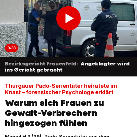
0:33
Bezirksgericht Frauenfeld:
Angeklagter wird
ins Gericht gebracht
Thurgauer Pädo-Serientäter heiratete im
Knast – forensischer Psychologe erklärt
Warum sich Frauen zu
Gewalt-Verbrechern
hingezogen fühlen
Miguel H.* (39), Pädo-Serientäter aus dem