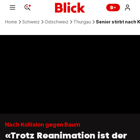
Home
Schweiz
Ostschweiz
Thurgau
Senior stirbt nach
Nach Kollision gegen Baum
«Trotz Reanimation ist der