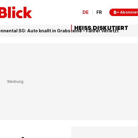
DE
FR
Abonnie
HEISS DISKUTIERT
onnental SG: Auto knallt in Grabsteine – Fahrer verletzt