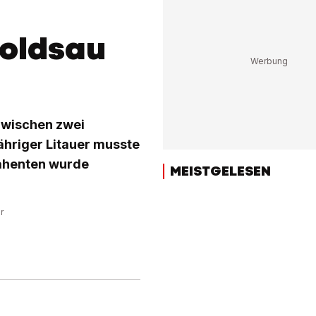
poldsau
 zwischen zwei
ähriger Litauer musste
rahenten wurde
MEISTGELESEN
r