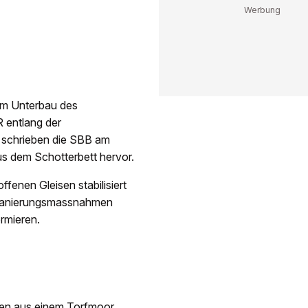
im Unterbau des
 entlang der
, schrieben die SBB am
aus dem Schotterbett hervor.
fenen Gleisen stabilisiert
e Sanierungsmassnahmen
ormieren.
den aus einem Torfmoor