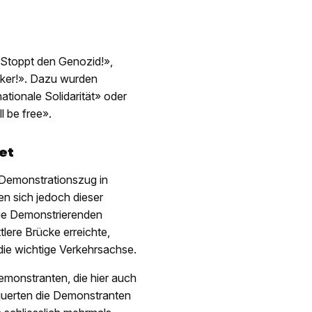
 «Stoppt den Genozid!»,
aker!». Dazu wurden
ationale Solidarität» oder
l be free».
et
r Demonstrationszug in
n sich jedoch dieser
Die Demonstrierenden
lere Brücke erreichte,
 die wichtige Verkehrsachse.
emonstranten, die hier auch
querten die Demonstranten