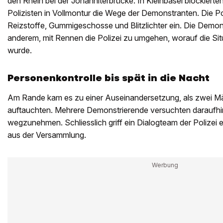
den Rhein bei der Johanniterbrücke. In Kleinbasel blockierte
Polizisten in Vollmontur die Wege der Demonstranten. Die Po
Reizstoffe, Gummigeschosse und Blitzlichter ein. Die Demo
anderem, mit Rennen die Polizei zu umgehen, worauf die Situ
wurde.
Personenkontrolle bis spät in die Nacht
Am Rande kam es zu einer Auseinandersetzung, als zwei Mä
auftauchten. Mehrere Demonstrierende versuchten daraufhi
wegzunehmen. Schliesslich griff ein Dialogteam der Polizei e
aus der Versammlung.