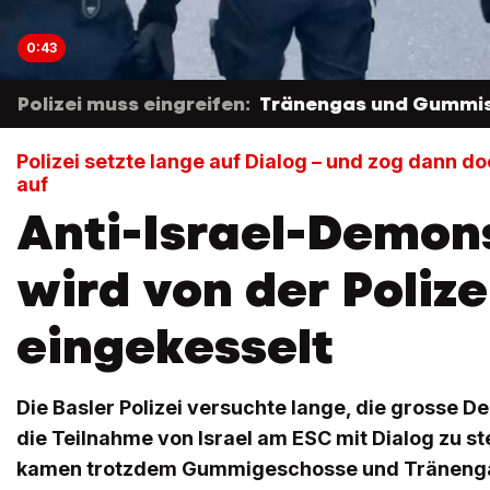
0:43
Polizei muss eingreifen:
Tränengas und Gummisc
Polizei setzte lange auf Dialog – und zog dann d
auf
Anti-Israel-Demon
wird von der Polize
eingekesselt
Die Basler Polizei versuchte lange, die grosse 
die Teilnahme von Israel am ESC mit Dialog zu s
kamen trotzdem Gummigeschosse und Tränengas