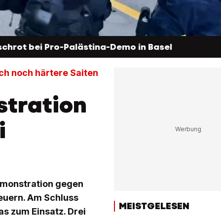
hrot bei Pro-Palästina-Demo in Basel
och noch härtere Saiten
stration
i
Demonstration gegen
teuern. Am Schluss
MEISTGELESEN
 zum Einsatz. Drei