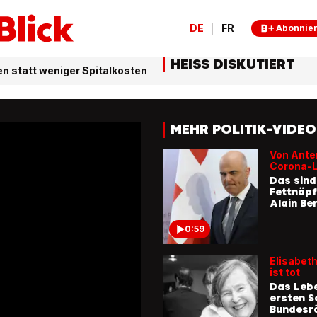
DE
FR
Abonnie
HEISS DISKUTIERT
n statt weniger Spitalkosten
MEHR POLITIK-VIDE
Von Ante
Corona-
Das sind
Fettnäp
Alain Be
0:59
Elisabeth
ist tot
Das Leb
ersten S
Bundesrä