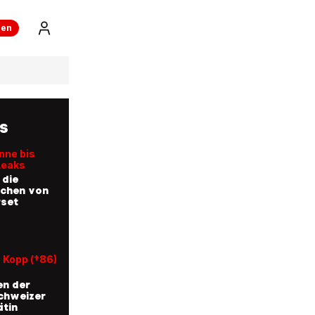
ren
OS
nne bis
Leaks
 die
fchen von
rset
 Kopp (†86)
en der
chweizer
tin