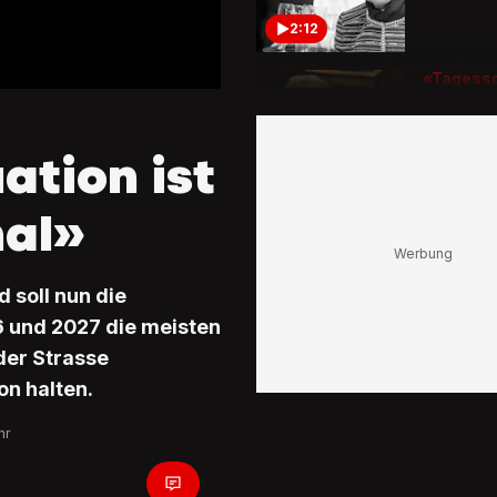
2:12
«Tagess
1993
Nicht-Wa
Christia
ation ist
sorgte f
3:04
hal»
Seit 202
Mit dies
sind die
 soll nun die
Bundesr
unterwe
6 und 2027 die meisten
der Strasse
1:00
n halten.
hr