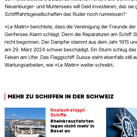
Neuenburger- und Murtensees will Geld investieren, das sie g
Schifffahrtsgesellschaften das Ruder noch rumreissen?
«Le Matin» berichtete, dass die Vereinigung der Freunde de
Genfersee Alarm schlägt. Denn die Reparaturen am Schiff 
nicht begonnen. Der Dampfer stammt aus dem Jahr 1915 und 
am 29. März 2024 schwer beschädigt. Ein Sturm schlug das 
Felsen am Ufer. Das Flaggschiff Suisse steht ebenfalls still 
Wartungsarbeiten, wie «Le Matin» weiter schreibt.
MEHR ZU SCHIFFEN IN DER SCHWEIZ
Knatsch stoppt
Schiffe
Rheinkreuzfahrten
legen nicht mehr in
Basel an