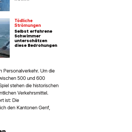
Tödliche
Strömungen
Selbst erfahrene
Schwimmer
unterschätzen
diese Bedrohungen
n Personalverkehr. Um die
 Zwischen 500 und 600
piel stehen die historischen
lichen Verkehrsmittel.
t ist: Die
lich den Kantonen Genf,
en